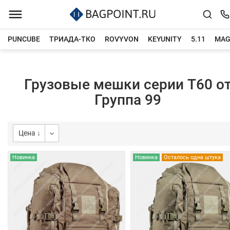
PUNCUBE
ТРИАДА-ТКО
ROVYVON
KEYUNITY
5.11
MAG
Главная
Каталог товаров
Грузовые мешки серии Т60 о
Группа 99
Цена ↓
Новинка
Новинка
Осталось одна штука