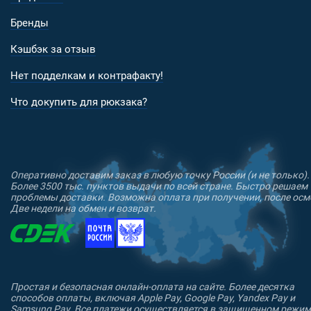
Ткань внутренней велкро подкладки - ламинирова
Бренды
(многослойный) нейлон 6.6 51D;
Молнии - YKK®;
Кэшбэк за отзыв
Пластиковая фурнитура (фастексы, пряжки) - Durafl
Нет подделкам и контрафакту!
Что докупить для рюкзака?
Оперативно доставим заказ в любую точку России (и не только).
Более 3500 тыс. пунктов выдачи по всей стране. Быстро решаем
проблемы доставки. Возможна оплата при получении, после осм
Две недели на обмен и возврат.
Простая и безопасная онлайн-оплата на сайте. Более десятка
способов оплаты, включая Apple Pay, Google Pay, Yandex Pay и
Samsung Pay. Все платежи осуществляется в защищенном режим