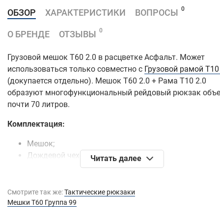
0
ОБЗОР
ХАРАКТЕРИСТИКИ
ВОПРОСЫ
0
О БРЕНДЕ
ОТЗЫВЫ
Грузовой мешок Т60 2.0 в расцветке Асфальт. Может
использоваться только совместно с
Грузовой рамой Т10 
(докупается отдельно). Мешок Т60 2.0 + Рама Т10 2.0
образуют многофункциональный рейдовый рюкзак объ
почти 70 литров.
Комплектация:
Мешок;
Дождевой чехол;
Читать далее
Ремкомплект;
Инструкция.
Смотрите так же:
Тактические рюкзаки
Внимание!
Мешок Т60 2.0 может использоваться тольк
Мешки Т60 Группа 99
вместе с Грузовой рамой Т10 2.0. Рама докупается