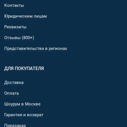
Контакты
для размещения кармана питания/боекомплекта/
бивуака и утепленной одежды;
Юридическим лицам
Два боковых открытых кармана с регулировкой
объема для размещения фляги/инструментов или
Реквизиты
дополнительного упора закрепленного снаряжения
Отзывы (800+)
вооружения;
Нижний карман на молнии для размещения
Представительства в регионах
влагозащитных и маскировочных чехлов
(приобретаются отдельно);
Возможность крепления к мешку рюкзака Т15/30.
ДЛЯ ПОКУПАТЕЛЯ
Материалы и фурнитура:
Доставка
Основная ткань - оригинальная Cordura® 500D Invis
Оплата
(100% Nylon 6.6). Это эталонная ткань для тактиче
снаряжения: максимальная устойчивость к истира
Шоурум в Москве
разрывам и химическому воздействию. Благодаря
Гарантия и возврат
высокой температуре плавления (260°C) материал
устойчив к воздействию открытого огня;
Предзаказ