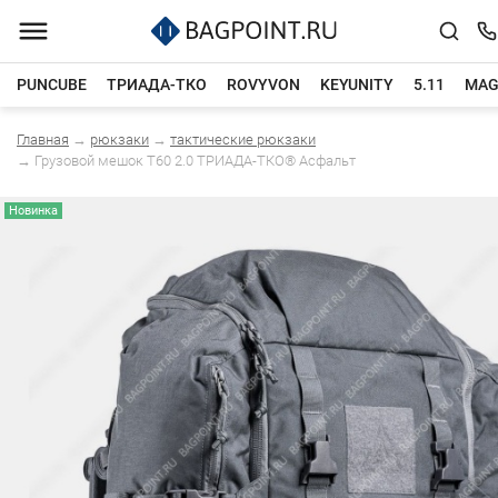
PUNCUBE
ТРИАДА-ТКО
ROVYVON
KEYUNITY
5.11
MAG
Главная
→
рюкзаки
→
тактические рюкзаки
Каталог товаров
→
Грузовой мешок Т60 2.0 ТРИАДА-ТКО® Асфальт
Новинка