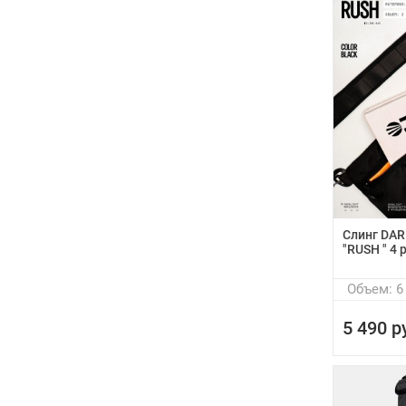
Слинг DA
"RUSH " 4 
Объем: 6
5 490 р