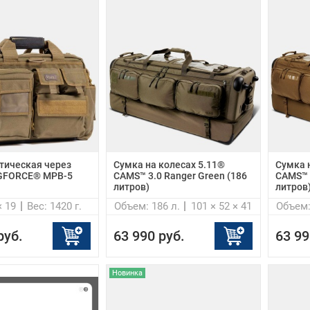
тическая через
Cумка на колесах 5.11®
Cумка 
GFORCE® MPB-5
CAMS™ 3.0 Ranger Green (186
CAMS™ 
литров)
литров
× 19
Вес: 1420 г.
Объем: 186 л.
101 × 52 × 41
Объем:
руб.
63 990 руб.
63 99
Новинка