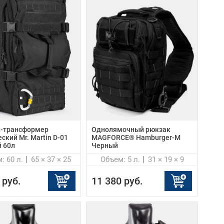
-трансформер
Однолямочный рюкзак
ский Mr. Martin D-01
MAGFORCE® Hamburger-M
 60л
Черный
: 60 л.
65 × 37 × 25
Объем: 5 л.
31 × 19 × 9
 руб.
11 380 руб.