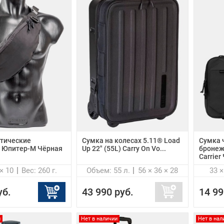
тические
Cумка на колесах 5.11® Load
Сумка 
 Юпитер-М Чёрная
Up 22" (55L) Carry On Vo...
бронеж
Carrier
 × 10
Вес: 260 г.
Объем: 55 л.
56 × 36 × 28
33 ×
уб.
43 990 руб.
14 99
и
Нет в наличии
Нет в нал