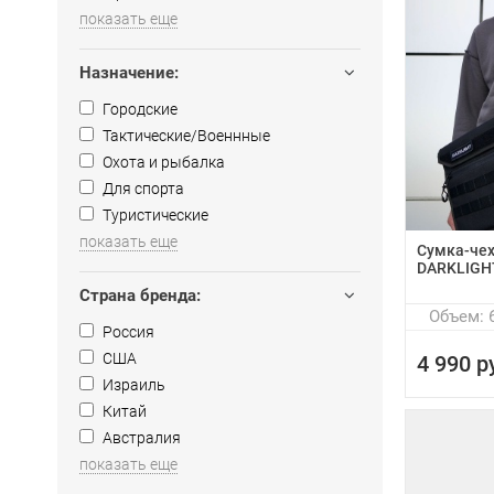
показать еще
Назначение:
Городские
Тактические/Военнные
Охота и рыбалка
Для спорта
Туристические
показать еще
Сумка-чех
DARKLIGHT
Страна бренда:
Объем: 6
Россия
США
4 990 р
Израиль
Китай
Австралия
показать еще