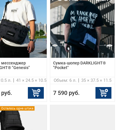
- мессенджер
Сумка-шопер DARKLIGHT®
GHT® "Genesis"
"Pocket"
0.5 л.
41 × 24.5 × 10.5
Объем: 6 л.
35 × 37.5 × 11.5
 руб.
7 590 руб.
Осталось одна штука