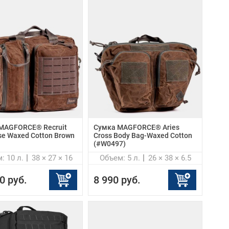
MAGFORCE® Recruit
Сумка MAGFORCE® Aries
se Waxed Cotton Brown
Cross Body Bag-Waxed Cotton
(#W0497)
: 10 л.
38 × 27 × 16
Объем: 5 л.
26 × 38 × 6.5
0 руб.
8 990 руб.