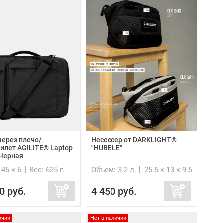
через плечо/
Несессер от DARKLIGHT®
илет AGILITE® Laptop
"HUBBLE"
 Черная
 45 × 6
Вес: 625 г.
Объем: 3.2 л.
25.5 × 13 × 9.5
0 руб.
4 450 руб.
ичии
Нет в наличии