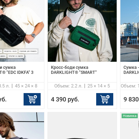
и сумка
Кросс-боди сумка
Cумка 
® "EDC IDKFA" 3
DARKLIGHT® "SMART"
DARKLI
.5 л.
45 × 24 × 8
Объем: 2.2 л.
25 × 14 × 5
Объем: 1
уб.
4 390 руб.
9 830
Новинка