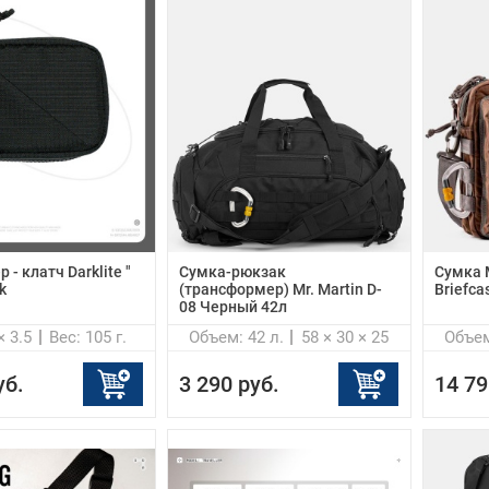
 - клатч Darklite "
Сумка-рюкзак
Сумка 
k
(трансформер) Mr. Martin D-
Briefca
08 Черный 42л
× 3.5
Вес: 105 г.
Объем: 42 л.
58 × 30 × 25
Объем
уб.
3 290 руб.
14 79