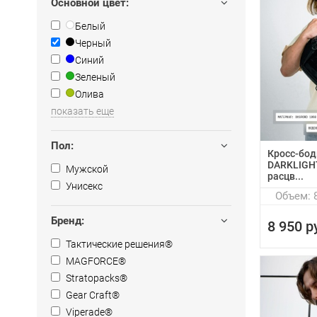
Основной цвет:
Белый
Черный
Синий
Зеленый
Олива
показать еще
Пол:
Кросс-бод
DARKLIGHT
Мужской
расцв...
Унисекс
Объем: 8
Бренд:
8 950 р
Тактические решения®
MAGFORCE®
Stratopacks®
Gear Craft®
Viperade®