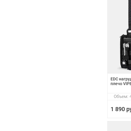
EDC нагру
плечо VIP
Объем: 4
1 890 р