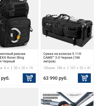
мочный рюкзак
Cумка на колесах 5.11®
X® Rover Sling
CAMS™ 3.0 Черная (186
n Черный
литров)
: 6 л.
30 × 20 × 14
Объем: 186 л.
101 × 52 × 41
 руб.
63 990 руб.