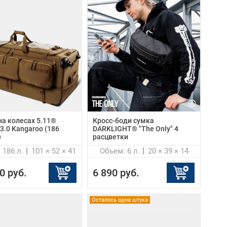
на колесах 5.11®
Кросс-боди сумка
3.0 Kangaroo (186
DARKLIGHT® "The Only" 4
)
расцветки
 186 л.
101 × 52 × 41
Объем: 6 л.
20 × 39 × 14
0 руб.
6 890 руб.
Осталось одна штука