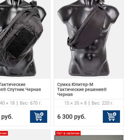
Тактические
Сумка Юпитер-М
я® Спутник Черная
Тактические решения®
Черная
 40 × 18
Вес: 670 г.
15 × 35 × 8
Вес: 220 г.
 руб.
6 300 руб.
ичии
Нет в наличии