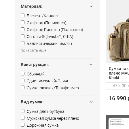
Материал:
Брезент/Канвас
Оксфорд (Полиэстер)
Оксфорд Рипстоп (Полиэстер)
Cordura® (Invista™, США)
Баллистический нейлон
показать еще
Конструкция:
Сумка так
плечо MA
Обычный
Khaki
Однолямочный/Слинг
47 × 30 
Сумка-рюкзак/Транформер
16 990 
Вид сумок:
Сумка для ноутбука
Мужская сумка через плечо
Дорожная сумка