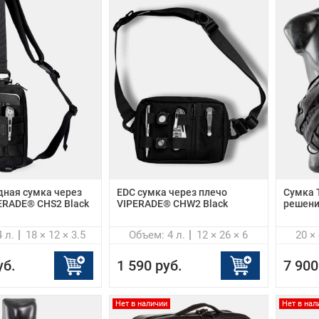
дная сумка через
EDC сумка через плечо
Сумка 
ERADE® CHS2 Black
VIPERADE® CHW2 Black
решени
 л.
18 × 12 × 3.5
Объем: 4 л.
12 × 26 × 6
20 ×
уб.
1 590 руб.
7 900
Нет в наличии
Нет в нал