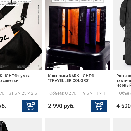
RKLIGHT® сумка
Кошельки DARKLIGHT®
Рюкзак
расцветки
"TRAVELLER COLORS"
тактиче
Черный
 л.
31.5 × 25 × 2.5
Объем: 0.2 л.
19.5 × 11 × 1
Объем
уб.
2 990 руб.
4 590