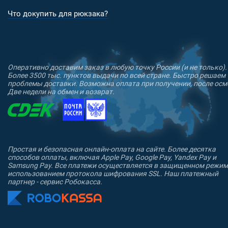
для мелких предметов.
Что докупить для рюкзака?
EDC подсумок оснащен съемным органайзером, двумя
карманами из сетки на молнии, тремя карманами из
материала и поделен на две секции для удобства в
распределении содержимого.
Оперативно доставим заказ в любую точку России (и не только).
Более 3500 тыс. пунктов выдачи по всей стране. Быстро решаем
проблемы доставки. Возможна оплата при получении, после осм
Две недели на обмен и возврат.
Простая и безопасная онлайн-оплата на сайте. Более десятка
способов оплаты, включая Apple Pay, Google Pay, Yandex Pay и
Samsung Pay. Все платежи осуществляется в защищенном режим
использованием протокола шифрования SSL. Наш платежный
партнер - сервис Робокасса.