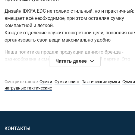
Дизайн IDKFA EDC не только стильный, но и практичный:
вмещает всё необходимое, при этом оставляя сумку
компактной и лёгкой.
Каждое отделение служит конкретной цели, позволяя ва
организовать свои вещи максимально удобно
Наша политика продаж продукции данного бренда -
разнообразие и смена расцветок в каждой партии. Это
Читать далее
значит, что расцветки поступают буквально в штучных
экземплярах и постоянно меняются. Те расцветки, кото
продаются в настоящее время в следующей партии буду
Смотрите так же:
Сумки
Cумки-слинг
Тактические сумки
Сумки
заменены на новые.
нагрудные тактические
Так же есть возможность заказа любой модели с
индивидуальными сочетаниями тканей и цветов - для эт
напишите запрос на наш емейл или ватсап.
В нашем магазине в настоящее время представлены
КОНТАКТЫ
следующие комбинации расцветок (представлены на фо