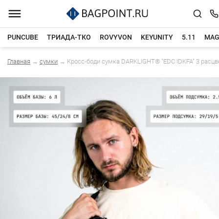
PUNCUBE
ТРИАДА-ТКО
ROVYVON
KEYUNITY
5.11
MAG
Главная
→
сумки
→
Кросс-боди сумка DARKLIGHT® "EDC IDKFA" 3 расцв
Каталог товаров