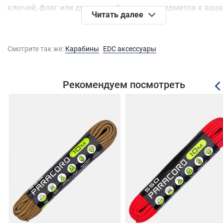
ключей, фляг или других необходимых предметов к ваш
Читать далее
рюкзаку, поясу или спальному мешку. Он обеспечивает
надежное и безопасное закрепление, что позволяет вам
уверенными в сохранности вашего снаряжения.
Смотрите так же:
Карабины
EDC аксессуары
Карабин туристический Naturehike NH20GS004 имеет
прочную конструкцию и высокую износостойкость. Он л
Рекомендуем посмотреть
выдерживает небольшие нагрузки и устойчив к воздейс
окружающей среды. Этот карабин предназначен для
использования в небольших нагрузках и не рекомендует
для использования в альпинизме, спасательных операц
или других ситуациях, требующих высокой нагрузочной
способности карабина.
Прочие параметры:
Материал изготовления - алюминий;
Макс. нагрузка по главной оси кН;
Высота 8,5 см, ширина 4,2 см;