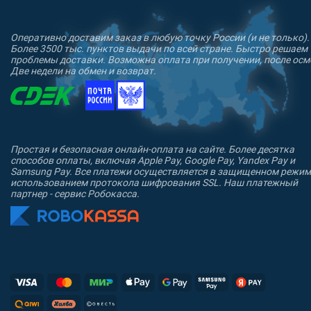
Оперативно доставим заказ в любую точку России (и не только).
Более 3500 тыс. пунктов выдачи по всей стране. Быстро решаем
проблемы доставки. Возможна оплата при получении, после осм
Две недели на обмен и возврат.
Простая и безопасная онлайн-оплата на сайте. Более десятка
способов оплаты, включая Apple Pay, Google Pay, Yandex Pay и
Samsung Pay. Все платежи осуществляется в защищенном режим
использованием протокола шифрования SSL. Наш платежный
партнер - сервис Робокасса.