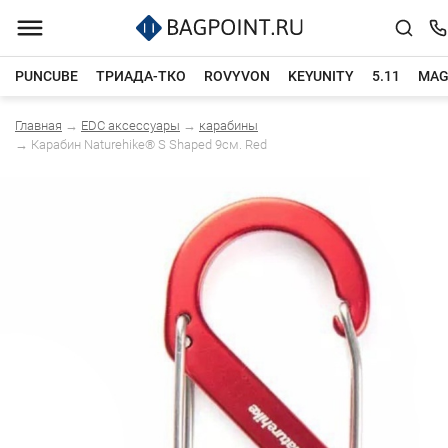
PUNCUBE
ТРИАДА-ТКО
ROVYVON
KEYUNITY
5.11
MAG
Главная
→
EDC аксессуары
→
карабины
Каталог товаров
→
Карабин Naturehike® S Shaped 9см. Red